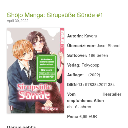
Shōjo Manga: Sirupsüße Sünde #1
April 30, 2022
Autorin:
Kayoru
Übersetzt von:
Josef Shanel
Softcover:
196 Seiten
Verlag:
Tokyopop
Auflage:
1 (2022)
ISBN-13:
9783842071384
Vom Hersteller
empfohlenes Alter:
ab 16 Jahren
Preis:
6,99 EUR
Darum geht‘s