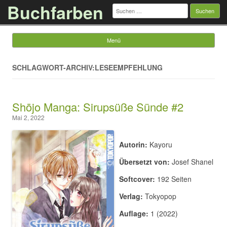
Buchfarben
Suchen
nach:
Menü
Springe zum Inhalt
SCHLAGWORT-ARCHIV:LESEEMPFEHLUNG
Shōjo Manga: Sirupsüße Sünde #2
Mai 2, 2022
Autorin:
Kayoru
Übersetzt von:
Josef Shanel
Softcover:
192 Seiten
Verlag:
Tokyopop
Auflage:
1 (2022)