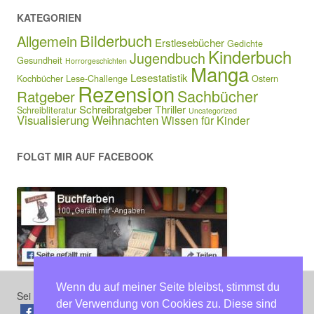
KATEGORIEN
Bilderbuch
Allgemein
Erstlesebücher
Gedichte
Kinderbuch
Jugendbuch
Gesundheit
Horrorgeschichten
Manga
Lesestatistik
Kochbücher
Lese-Challenge
Ostern
Rezension
Sachbücher
Ratgeber
Schreibratgeber
Thriller
Schreibliteratur
Uncategorized
Visualisierung
Weihnachten
Wissen für Kinder
FOLGT MIR AUF FACEBOOK
Wenn du auf meiner Seite bleibst, stimmst du
Sei der erste, der diesen Beitrag teilt
der Verwendung von Cookies zu. Diese sind
teilen
teilen