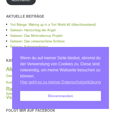
AKTUELLE BEITRÄGE
Yuri Manga: Waking up in a Yuri World #2 (Abschlussband)
Gelesen: Herzschlag der Angst
Gelesen: Das Minimalismus Projekt
Gelesen: Das verwunschene Schloss
Gelesen: Fehlerintelligenz
Wenn du auf meiner Seite bleibst, stimmst du
KATEGORIEN
der Verwendung von Cookies zu. Diese sind
Bilderbuch
Allgemein
Erstlesebücher
Gedichte
notwendig, um meine Webseite besuchen zu
Kinderbuch
Jugendbuch
Gesundheit
können.
Horrorgeschichten
Manga
Lesestatistik
Kochbücher
Lese-Challenge
Ostern
Hier geht es zu meiner Datenschutzerklärung
Rezension
Sachbücher
Ratgeber
Schreibratgeber
Thriller
Schreibliteratur
Uncategorized
Einverstanden
Visualisierung
Weihnachten
Wissen für Kinder
FOLGT MIR AUF FACEBOOK