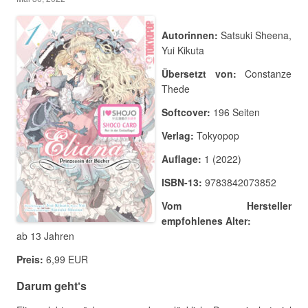
Autorinnen:
Satsuki Sheena,
Yui Kikuta
Übersetzt von:
Constanze
Thede
Softcover:
196 Seiten
Verlag:
Tokyopop
Auflage:
1 (2022)
ISBN-13:
9783842073852
Vom Hersteller
empfohlenes Alter:
ab 13 Jahren
Preis:
6,99 EUR
Darum geht‘s