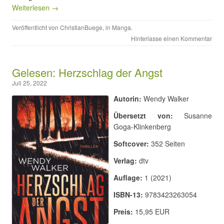
Weiterlesen →
Veröffentlicht von
ChristianBuege
, in
Manga
.
Hinterlasse einen Kommentar
Gelesen: Herzschlag der Angst
Juli 25, 2022
Autorin:
Wendy Walker
Übersetzt von:
Susanne
Goga-Klinkenberg
Softcover:
352 Seiten
Verlag:
dtv
Auflage:
1 (2021)
ISBN-13:
9783423263054
Preis:
15,95 EUR