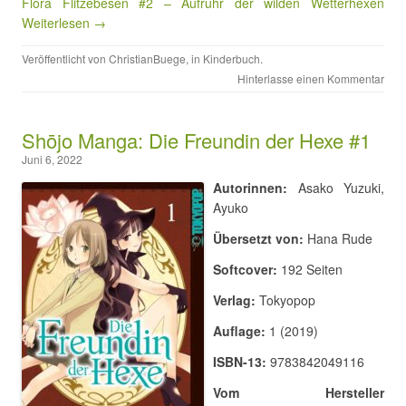
Flora Flitzebesen #2 – Aufruhr der wilden Wetterhexen
Weiterlesen →
Veröffentlicht von
ChristianBuege
, in
Kinderbuch
.
Hinterlasse einen Kommentar
Shōjo Manga: Die Freundin der Hexe #1
Juni 6, 2022
Autorinnen:
Asako Yuzuki,
Ayuko
Übersetzt von:
Hana Rude
Softcover:
192 Seiten
Verlag:
Tokyopop
Auflage:
1 (2019)
ISBN-13:
9783842049116
Vom Hersteller