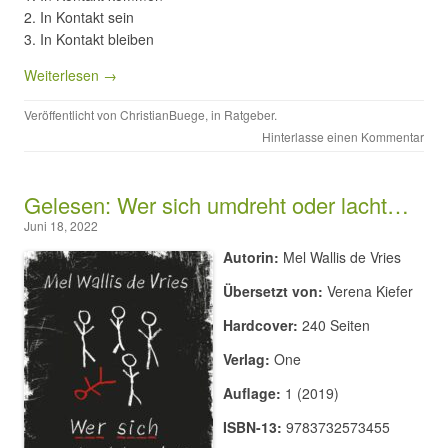
In Kontakt sein
In Kontakt bleiben
Weiterlesen →
Veröffentlicht von
ChristianBuege
, in
Ratgeber
.
Hinterlasse einen Kommentar
Gelesen: Wer sich umdreht oder lacht…
Juni 18, 2022
Autorin:
Mel Wallis de Vries
Übersetzt von:
Verena Kiefer
Hardcover:
240 Seiten
Verlag:
One
Auflage:
1 (2019)
ISBN-13:
9783732573455