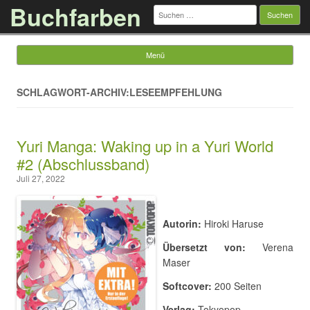
Buchfarben
Suchen
nach:
Menü
Springe zum Inhalt
SCHLAGWORT-ARCHIV:LESEEMPFEHLUNG
Yuri Manga: Waking up in a Yuri World
#2 (Abschlussband)
Juli 27, 2022
Autorin:
Hiroki Haruse
Übersetzt von:
Verena
Maser
Softcover:
200 Seiten
Verlag:
Tokyopop