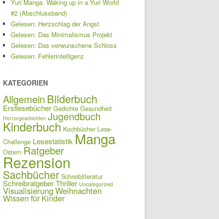
Yuri Manga: Waking up in a Yuri World
#2 (Abschlussband)
Gelesen: Herzschlag der Angst
Gelesen: Das Minimalismus Projekt
Gelesen: Das verwunschene Schloss
Gelesen: Fehlerintelligenz
KATEGORIEN
Bilderbuch
Allgemein
Erstlesebücher
Gedichte
Gesundheit
Jugendbuch
Horrorgeschichten
Kinderbuch
Kochbücher
Lese-
Manga
Lesestatistik
Challenge
Ratgeber
Ostern
Rezension
Sachbücher
Schreibliteratur
Schreibratgeber
Thriller
Uncategorized
Visualisierung
Weihnachten
Wissen für Kinder