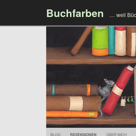
Buchfarben
… weil Bü
BLOG
REZENSIONEN
ÜBER MICH