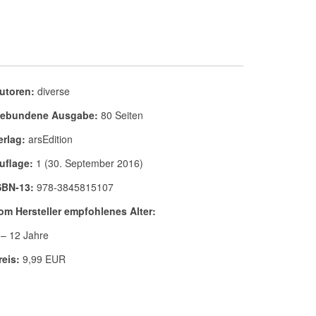
utoren:
diverse
ebundene Ausgabe:
80 Seiten
erlag:
arsEdition
uflage:
1 (30. September 2016)
SBN-13:
978-3845815107
om Hersteller empfohlenes Alter:
 – 12 Jahre
reis:
9,99 EUR