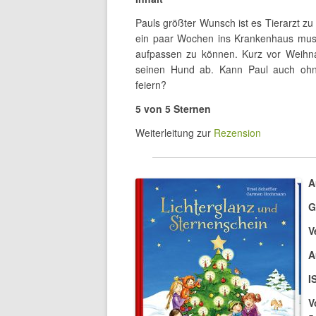
Pauls größter Wunsch ist es Tierarzt zu
ein paar Wochen ins Krankenhaus muss
aufpassen zu können. Kurz vor Weihn
seinen Hund ab. Kann Paul auch ohne
feiern?
5 von 5 Sternen
Weiterleitung zur
Rezension
A
G
V
A
I
V