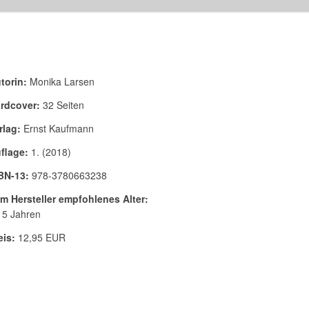
torin:
Monika Larsen
rdcover:
32 Seiten
rlag:
Ernst Kaufmann
flage:
1. (2018)
BN-13:
978-3780663238
m Hersteller empfohlenes Alter:
 5 Jahren
eis:
12,95 EUR