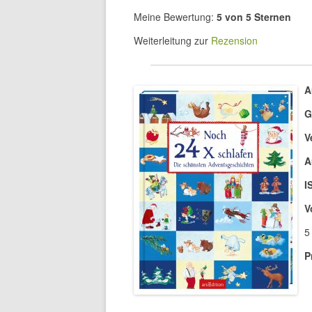
Meine Bewertung:
5 von 5 Sternen
Weiterleitung zur
Rezension
A
G
V
A
I
V
5
P