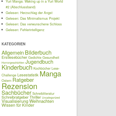
Yuri Manga: Waking up in a Yuri World
#2 (Abschlussband)
Gelesen: Herzschlag der Angst
Gelesen: Das Minimalismus Projekt
Gelesen: Das verwunschene Schloss
Gelesen: Fehlerintelligenz
KATEGORIEN
Bilderbuch
Allgemein
Erstlesebücher
Gedichte
Gesundheit
Jugendbuch
Horrorgeschichten
Kinderbuch
Kochbücher
Lese-
Manga
Lesestatistik
Challenge
Ratgeber
Ostern
Rezension
Sachbücher
Schreibliteratur
Schreibratgeber
Thriller
Uncategorized
Visualisierung
Weihnachten
Wissen für Kinder