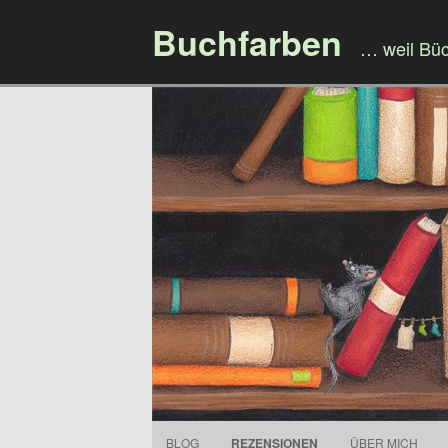
Buchfarben
… weil Bü
BLOG
REZENSIONEN
ÜBER MICH