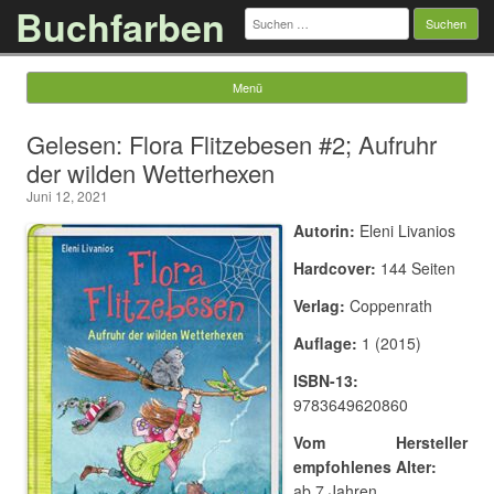
Buchfarben
Suchen
nach:
Menü
Springe zum Inhalt
Gelesen: Flora Flitzebesen #2; Aufruhr
der wilden Wetterhexen
Juni 12, 2021
Autorin:
Eleni Livanios
Hardcover:
144 Seiten
Verlag:
Coppenrath
Auflage:
1 (2015)
ISBN-13:
9783649620860
Vom Hersteller
empfohlenes Alter:
ab 7 Jahren