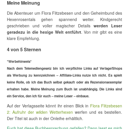
Meine Meinung
Die Abenteuer um Flora Flitzebesen und den Geheimbund des
Hexenrosentals gehen spannend weiter. Kindgerecht
geschrieben und voller magischer Details
werden Leser
geradezu in die hexige Welt entführt
. Von mir gibt es eine
klare Empfehlung.
4 von 5 Sternen
*Werbehinweis*
Nach dem Telemediengesetz bin ich verpflichte Links auf Verlage/Shops
als Werbung zu kennzeichnen – Affiliate-Links nutze ich nicht. Es spielt
keine Rolle, ob ich das Buch selbst gekauft oder als Rezensionsexemplar
erhalten habe. Meine Meinung zum Buch ist unabhängig. Die Links sind
ein Service, den ich für euch – meine Leser – einbaue.
Auf der Verlagsseite könnt ihr einen Blick in
Flora Flitzebesen
2: Aufruhr der wilden Wetterhexen
werfen und es bestellen.
Der Titel ist auch in der Onleihe erhältlich.
Euch hat diese Buchbesprechung gefallen? Dann lasst es mich