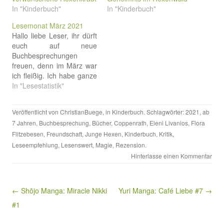
In "Kinderbuch"
In "Kinderbuch"
Lesemonat März 2021
Hallo liebe Leser, ihr dürft
euch auf neue
Buchbesprechungen
freuen, denn im März war
ich fleißig. Ich habe ganze
acht Bücher (1.489 Seiten)
In "Lesestatistik"
gelesen. Flora Flitzebesen
ist eine spannende Reihe
Veröffentlicht von
ChristianBuege
, in
Kinderbuch
. Schlagwörter:
2021
,
ab
für Kinder ab 7 Jahren.
7 Jahren
,
Buchbesprechung
,
Bücher
,
Coppenrath
,
Eleni Livanios
,
Flora
Den ersten Band habe ich
Flitzebesen
,
Freundschaft
,
Junge Hexen
,
Kinderbuch
,
Kritik
,
euch schon vorgestellt.
Leider scheint es so, als
Leseempfehlung
,
Lesenswert
,
Magie
,
Rezension
.
sei die…
Hinterlasse einen Kommentar
Beitragsnavigation
← Shōjo Manga: Miracle Nikki
Yuri Manga: Café Liebe #7 →
#1