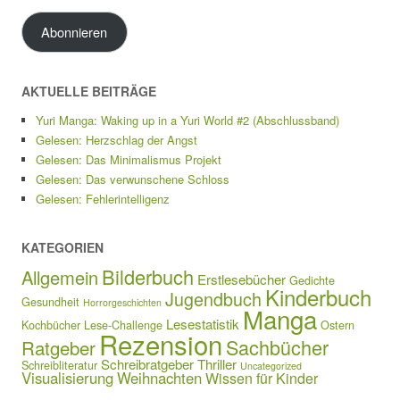
Adresse
Abonnieren
AKTUELLE BEITRÄGE
Yuri Manga: Waking up in a Yuri World #2 (Abschlussband)
Gelesen: Herzschlag der Angst
Gelesen: Das Minimalismus Projekt
Gelesen: Das verwunschene Schloss
Gelesen: Fehlerintelligenz
KATEGORIEN
Bilderbuch
Allgemein
Erstlesebücher
Gedichte
Kinderbuch
Jugendbuch
Gesundheit
Horrorgeschichten
Manga
Lesestatistik
Kochbücher
Lese-Challenge
Ostern
Rezension
Sachbücher
Ratgeber
Schreibratgeber
Thriller
Schreibliteratur
Uncategorized
Visualisierung
Weihnachten
Wissen für Kinder