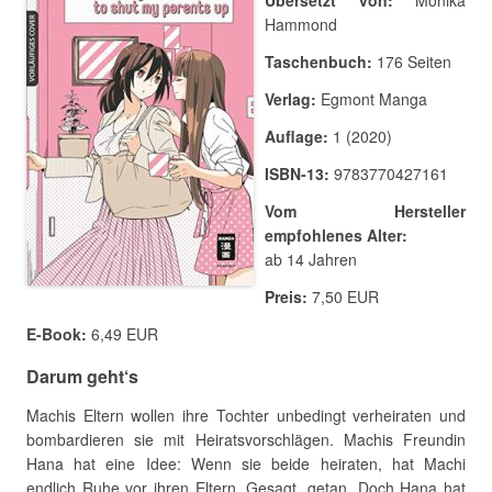
Hammond
Taschenbuch:
176 Seiten
Verlag:
Egmont Manga
Auflage:
1 (2020)
ISBN-13:
9783770427161
Vom Hersteller
empfohlenes Alter:
ab 14 Jahren
Preis:
7,50 EUR
E-Book:
6,49 EUR
Darum geht‘s
Machis Eltern wollen ihre Tochter unbedingt verheiraten und
bombardieren sie mit Heiratsvorschlägen. Machis Freundin
Hana hat eine Idee: Wenn sie beide heiraten, hat Machi
endlich Ruhe vor ihren Eltern. Gesagt, getan. Doch Hana hat