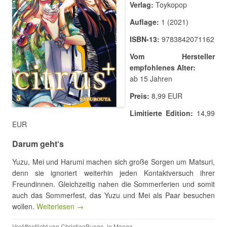
Verlag:
Toykopop
Auflage:
1 (2021)
ISBN-13:
9783842071162
Vom Hersteller
empfohlenes Alter:
ab 15 Jahren
Preis:
8,99 EUR
Limitierte Edition:
14,99
EUR
Darum geht‘s
Yuzu, Mei und Harumi machen sich große Sorgen um Matsuri,
denn sie ignoriert weiterhin jeden Kontaktversuch ihrer
Freundinnen. Gleichzeitig nahen die Sommerferien und somit
auch das Sommerfest, das Yuzu und Mei als Paar besuchen
wollen.
Weiterlesen →
Veröffentlicht von
ChristianBuege
, in
Manga
.