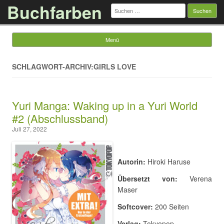
Buchfarben
Suchen
nach:
Menü
Springe zum Inhalt
SCHLAGWORT-ARCHIV:GIRLS LOVE
Yuri Manga: Waking up in a Yuri World
#2 (Abschlussband)
Juli 27, 2022
Autorin:
Hiroki Haruse
Übersetzt von:
Verena
Maser
Softcover:
200 Seiten
Verlag:
Tokyopop