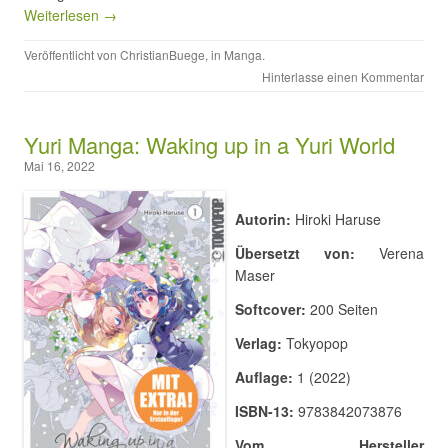
Weiterlesen →
Veröffentlicht von
ChristianBuege
, in
Manga
.
Hinterlasse einen Kommentar
Yuri Manga: Waking up in a Yuri World
Mai 16, 2022
Autorin:
Hiroki Haruse
Übersetzt von:
Verena
Maser
Softcover:
200 Seiten
Verlag:
Tokyopop
Auflage:
1 (2022)
ISBN-13:
9783842073876
Vom Hersteller