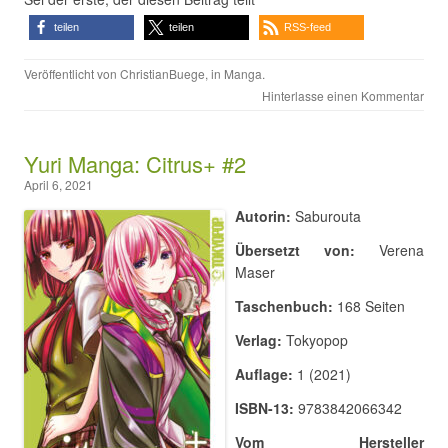
teilen
teilen
RSS-feed
Veröffentlicht von
ChristianBuege
, in
Manga
.
Hinterlasse einen Kommentar
Yuri Manga: Citrus+ #2
April 6, 2021
Autorin:
Saburouta
Übersetzt von:
Verena
Maser
Taschenbuch:
168 Seiten
Verlag:
Tokyopop
Auflage:
1 (2021)
ISBN-13:
9783842066342
Vom Hersteller