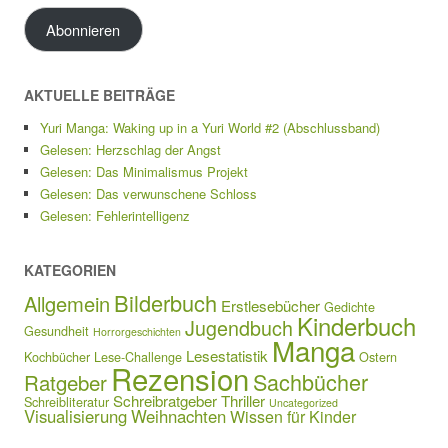
Adresse
Abonnieren
AKTUELLE BEITRÄGE
Yuri Manga: Waking up in a Yuri World #2 (Abschlussband)
Gelesen: Herzschlag der Angst
Gelesen: Das Minimalismus Projekt
Gelesen: Das verwunschene Schloss
Gelesen: Fehlerintelligenz
KATEGORIEN
Bilderbuch
Allgemein
Erstlesebücher
Gedichte
Kinderbuch
Jugendbuch
Gesundheit
Horrorgeschichten
Manga
Lesestatistik
Kochbücher
Lese-Challenge
Ostern
Rezension
Sachbücher
Ratgeber
Schreibratgeber
Thriller
Schreibliteratur
Uncategorized
Visualisierung
Weihnachten
Wissen für Kinder