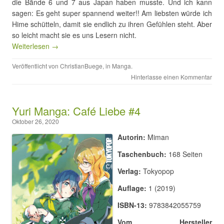
die Bände 6 und 7 aus Japan haben musste. Und ich kann
sagen: Es geht super spannend weiter!! Am liebsten würde ich
Hime schütteln, damit sie endlich zu ihren Gefühlen steht. Aber
so leicht macht sie es uns Lesern nicht.
Weiterlesen →
Veröffentlicht von
ChristianBuege
, in
Manga
.
Hinterlasse einen Kommentar
Yuri Manga: Café Liebe #4
Oktober 26, 2020
Autorin:
Miman
Taschenbuch:
168 Seiten
Verlag:
Tokyopop
Auflage:
1 (2019)
ISBN-13:
9783842055759
Vom Hersteller