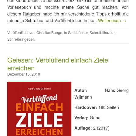
des Kinderbuchs zu befassen. Jetzt sitze ich an meinem ersten
Vorlesebuch und möchte meine Sache gut machen. Von
diesem Ratgeber habe ich mir verschiedene Tipps erhofft, die
mir beim Schreiben und Veröffentlichen helfen.
Weiterlesen →
Veröffentlicht von
ChristianBuege
, in
Sachbücher
,
Schreibliteratur
,
Schreibratgeber
.
Gelesen: Verblüffend einfach Ziele
erreichen
Dezember 15, 2018
Autor:
Hans-Georg
Willmann
Hardcover:
160 Seiten
Verlag:
Gabal
Auflage:
2 (2017)