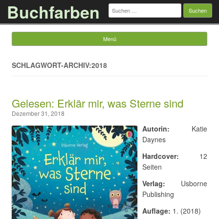
Buchfarben
Suchen
nach:
Menü
Springe zum Inhalt
SCHLAGWORT-ARCHIV:2018
Gelesen: Erklär mir, was Sterne sind
Dezember 31, 2018
Autorin:
Katie
Daynes
Hardcover:
12
Seiten
Verlag:
Usborne
Publishing
Auflage:
1. (2018)