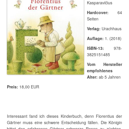
Kasparavičius
Hardcover:
64
Seiten
Verlag:
Urachhaus
Auflage:
1. (2018)
ISBN-13:
978-
3825151485
Vom Hersteller
empfohlenes
Alter:
ab 5 Jahren
Preis:
18,00 EUR
Interessant fand ich dieses Kinderbuch, denn Florentius der
Gärtner muss eine schwere Entscheidung fällen. Die Königin
bittet den erfahrenen Gärtner schwarze Rosen zu züchten.