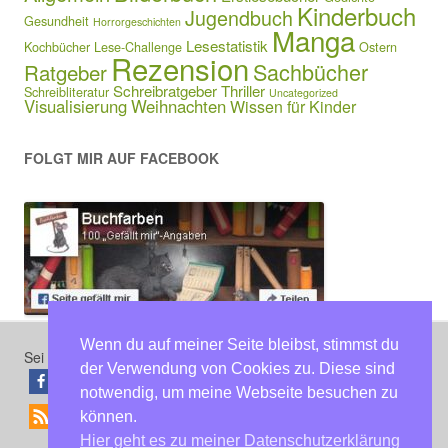
Kinderbuch
Jugendbuch
Gesundheit
Horrorgeschichten
Manga
Lesestatistik
Kochbücher
Lese-Challenge
Ostern
Rezension
Sachbücher
Ratgeber
Schreibratgeber
Thriller
Schreibliteratur
Uncategorized
Visualisierung
Weihnachten
Wissen für Kinder
FOLGT MIR AUF FACEBOOK
Wenn du auf meiner Seite bleibst, stimmst du
Sei der erste, der diesen Beitrag teilt
der Verwendung von Cookies zu. Diese sind
teilen
teilen
notwendig, um meine Webseite besuchen zu
können.
RSS-feed
Hier geht es zu meiner Datenschutzerklärung