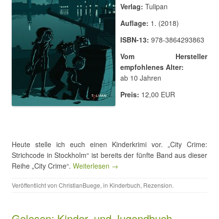
Verlag:
Tulipan
Auflage:
1. (2018)
ISBN-13:
978-3864293863
Vom Hersteller
empfohlenes Alter:
ab 10 Jahren
Preis:
12,00 EUR
Heute stelle ich euch einen Kinderkrimi vor. „City Crime:
Strichcode in Stockholm“ ist bereits der fünfte Band aus dieser
Reihe „City Crime“.
Weiterlesen →
Veröffentlicht von
ChristianBuege
, in
Kinderbuch
,
Rezension
.
Gelesen: Kinder- und Jugendbuch