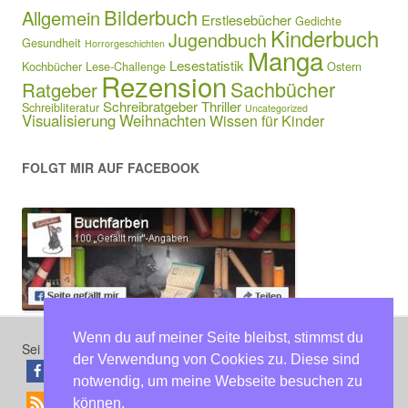
Bilderbuch
Allgemein
Erstlesebücher
Gedichte
Kinderbuch
Jugendbuch
Gesundheit
Horrorgeschichten
Manga
Lesestatistik
Kochbücher
Lese-Challenge
Ostern
Rezension
Sachbücher
Ratgeber
Schreibratgeber
Thriller
Schreibliteratur
Uncategorized
Visualisierung
Weihnachten
Wissen für Kinder
FOLGT MIR AUF FACEBOOK
Wenn du auf meiner Seite bleibst, stimmst du
Sei der erste, der diesen Beitrag teilt
der Verwendung von Cookies zu. Diese sind
teilen
teilen
notwendig, um meine Webseite besuchen zu
können.
RSS-feed