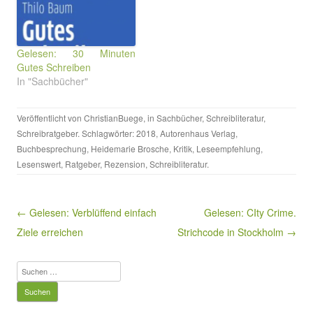
Gelesen: 30 Minuten
Gutes Schreiben
In "Sachbücher"
Veröffentlicht von
ChristianBuege
, in
Sachbücher
,
Schreibliteratur
,
Schreibratgeber
. Schlagwörter:
2018
,
Autorenhaus Verlag
,
Buchbesprechung
,
Heidemarie Brosche
,
Kritik
,
Leseempfehlung
,
Lesenswert
,
Ratgeber
,
Rezension
,
Schreibliteratur
.
Beitragsnavigation
← Gelesen: Verblüffend einfach
Gelesen: CIty Crime.
Ziele erreichen
Strichcode in Stockholm →
Suchen
nach: