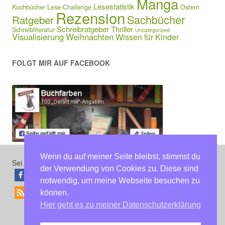
Manga
Lesestatistik
Kochbücher
Lese-Challenge
Ostern
Rezension
Sachbücher
Ratgeber
Schreibratgeber
Thriller
Schreibliteratur
Uncategorized
Visualisierung
Weihnachten
Wissen für Kinder
FOLGT MIR AUF FACEBOOK
Wenn du auf meiner Seite bleibst, stimmst du
Sei der erste, der diesen Beitrag teilt
der Verwendung von Cookies zu. Diese sind
teilen
teilen
notwendig, um meine Webseite besuchen zu
können.
RSS-feed
Hier geht es zu meiner Datenschutzerklärung