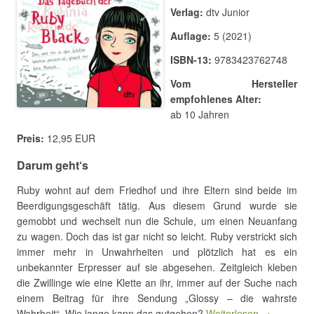
Verlag:
dtv Junior
Auflage:
5 (2021)
ISBN-13:
9783423762748
Vom Hersteller
empfohlenes Alter:
ab 10 Jahren
Preis:
12,95 EUR
Darum geht‘s
Ruby wohnt auf dem Friedhof und ihre Eltern sind beide im
Beerdigungsgeschäft tätig. Aus diesem Grund wurde sie
gemobbt und wechselt nun die Schule, um einen Neuanfang
zu wagen. Doch das ist gar nicht so leicht. Ruby verstrickt sich
immer mehr in Unwahrheiten und plötzlich hat es ein
unbekannter Erpresser auf sie abgesehen. Zeitgleich kleben
die Zwillinge wie eine Klette an ihr, immer auf der Suche nach
einem Beitrag für ihre Sendung „Glossy – die wahrste
Wahrheit“. Wie lange kann das gutgehen?
Weiterlesen →