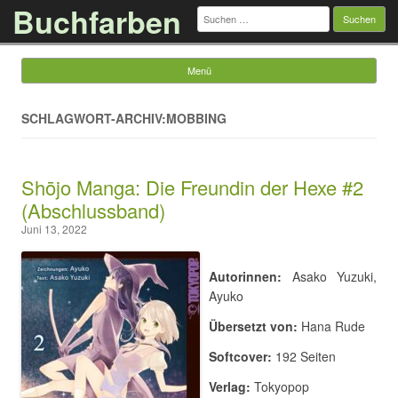
Buchfarben
Suchen
nach:
Menü
Springe zum Inhalt
SCHLAGWORT-ARCHIV:MOBBING
Shōjo Manga: Die Freundin der Hexe #2
(Abschlussband)
Juni 13, 2022
Autorinnen:
Asako Yuzuki,
Ayuko
Übersetzt von:
Hana Rude
Softcover:
192 Seiten
Verlag:
Tokyopop