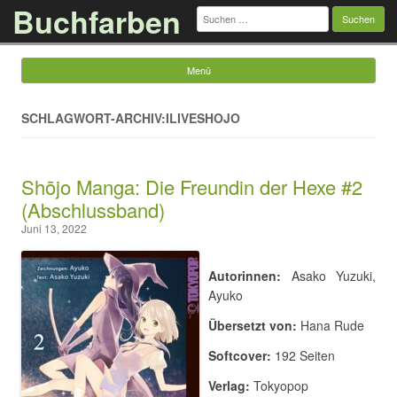
Buchfarben
Suchen
nach:
Menü
Springe zum Inhalt
SCHLAGWORT-ARCHIV:ILIVESHOJO
Shōjo Manga: Die Freundin der Hexe #2
(Abschlussband)
Juni 13, 2022
Autorinnen:
Asako Yuzuki,
Ayuko
Übersetzt von:
Hana Rude
Softcover:
192 Seiten
Verlag:
Tokyopop