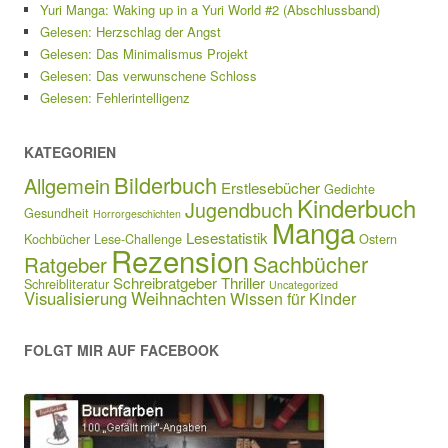
Yuri Manga: Waking up in a Yuri World #2 (Abschlussband)
Gelesen: Herzschlag der Angst
Gelesen: Das Minimalismus Projekt
Gelesen: Das verwunschene Schloss
Gelesen: Fehlerintelligenz
KATEGORIEN
Bilderbuch
Allgemein
Erstlesebücher
Gedichte
Kinderbuch
Jugendbuch
Gesundheit
Horrorgeschichten
Manga
Lesestatistik
Kochbücher
Lese-Challenge
Ostern
Rezension
Sachbücher
Ratgeber
Schreibratgeber
Thriller
Schreibliteratur
Uncategorized
Visualisierung
Weihnachten
Wissen für Kinder
FOLGT MIR AUF FACEBOOK