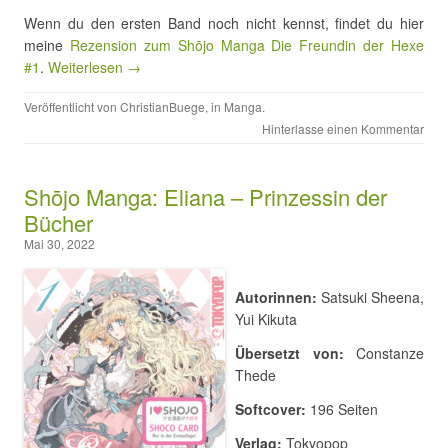
Wenn du den ersten Band noch nicht kennst, findet du hier
meine
Rezension zum Shōjo Manga Die Freundin der Hexe
#1
.
Weiterlesen →
Veröffentlicht von
ChristianBuege
, in
Manga
.
Hinterlasse einen Kommentar
Shōjo Manga: Eliana – Prinzessin der
Bücher
Mai 30, 2022
Autorinnen:
Satsuki Sheena,
Yui Kikuta
Übersetzt von:
Constanze
Thede
Softcover:
196 Seiten
Verlag:
Tokyopop