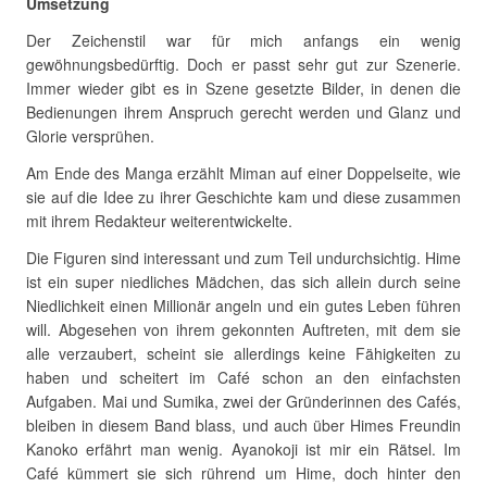
Umsetzung
Der Zeichenstil war für mich anfangs ein wenig
gewöhnungsbedürftig. Doch er passt sehr gut zur Szenerie.
Immer wieder gibt es in Szene gesetzte Bilder, in denen die
Bedienungen ihrem Anspruch gerecht werden und Glanz und
Glorie versprühen.
Am Ende des Manga erzählt Miman auf einer Doppelseite, wie
sie auf die Idee zu ihrer Geschichte kam und diese zusammen
mit ihrem Redakteur weiterentwickelte.
Die Figuren sind interessant und zum Teil undurchsichtig. Hime
ist ein super niedliches Mädchen, das sich allein durch seine
Niedlichkeit einen Millionär angeln und ein gutes Leben führen
will. Abgesehen von ihrem gekonnten Auftreten, mit dem sie
alle verzaubert, scheint sie allerdings keine Fähigkeiten zu
haben und scheitert im Café schon an den einfachsten
Aufgaben. Mai und Sumika, zwei der Gründerinnen des Cafés,
bleiben in diesem Band blass, und auch über Himes Freundin
Kanoko erfährt man wenig. Ayanokoji ist mir ein Rätsel. Im
Café kümmert sie sich rührend um Hime, doch hinter den