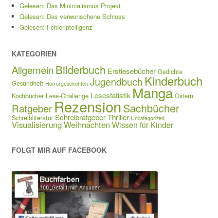
Gelesen: Das Minimalismus Projekt
Gelesen: Das verwunschene Schloss
Gelesen: Fehlerintelligenz
KATEGORIEN
Bilderbuch
Allgemein
Erstlesebücher
Gedichte
Kinderbuch
Jugendbuch
Gesundheit
Horrorgeschichten
Manga
Lesestatistik
Kochbücher
Lese-Challenge
Ostern
Rezension
Sachbücher
Ratgeber
Schreibratgeber
Thriller
Schreibliteratur
Uncategorized
Visualisierung
Weihnachten
Wissen für Kinder
FOLGT MIR AUF FACEBOOK