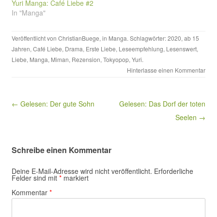
Yuri Manga: Café Liebe #2
In "Manga"
Veröffentlicht von
ChristianBuege
, in
Manga
. Schlagwörter:
2020
,
ab 15
Jahren
,
Café Liebe
,
Drama
,
Erste Liebe
,
Leseempfehlung
,
Lesenswert
,
Liebe
,
Manga
,
Miman
,
Rezension
,
Tokyopop
,
Yuri
.
Hinterlasse einen Kommentar
Beitragsnavigation
← Gelesen: Der gute Sohn
Gelesen: Das Dorf der toten
Seelen →
Schreibe einen Kommentar
Deine E-Mail-Adresse wird nicht veröffentlicht.
Erforderliche
Felder sind mit
*
markiert
Kommentar
*