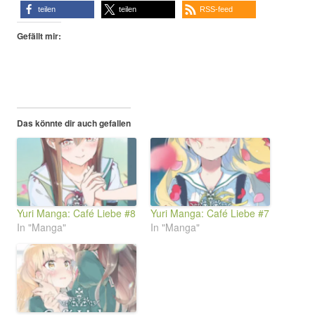
teilen
teilen
RSS-feed
Gefällt mir:
Das könnte dir auch gefallen
Yuri Manga: Café Liebe #8
Yuri Manga: Café Liebe #7
In "Manga"
In "Manga"