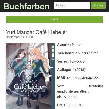
Buchfarben
Suchen
nach:
Menü
Springe zum Inhalt
Yuri Manga: Café Liebe #1
September 14, 2020
Autorin:
Miman
Taschenbuch:
168 Seiten
Verlag:
Tokyopop
Auflage:
1 (2018)
ISBN-13:
9783842046122
Vom Hersteller
empfohlenes Alter:
ab 15 Jahren
Preis:
6,95 EUR