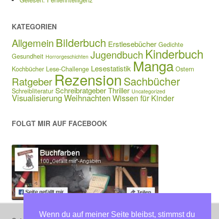
KATEGORIEN
Bilderbuch
Allgemein
Erstlesebücher
Gedichte
Kinderbuch
Jugendbuch
Gesundheit
Horrorgeschichten
Manga
Lesestatistik
Kochbücher
Lese-Challenge
Ostern
Rezension
Sachbücher
Ratgeber
Schreibratgeber
Thriller
Schreibliteratur
Uncategorized
Visualisierung
Weihnachten
Wissen für Kinder
FOLGT MIR AUF FACEBOOK
Wenn du auf meiner Seite bleibst, stimmst du