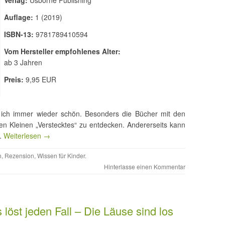
Verlag:
Usborne Publishing
Auflage:
1 (2019)
ISBN-13:
9781789410594
Vom Hersteller empfohlenes Alter:
ab 3 Jahren
Preis:
9,95 EUR
 ich immer wieder schön. Besonders die Bücher mit den
den Kleinen „Verstecktes“ zu entdecken. Andererseits kann
n.
Weiterlesen →
h
,
Rezension
,
Wissen für Kinder
.
Hinterlasse einen Kommentar
öst jeden Fall – Die Läuse sind los