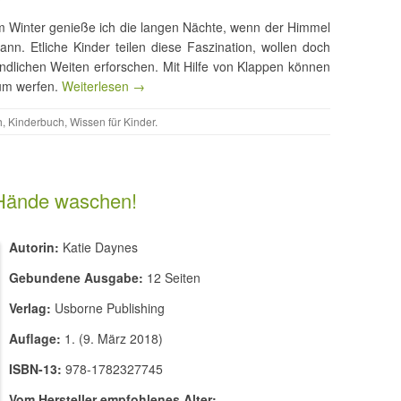
 im Winter genieße ich die langen Nächte, wenn der Himmel
kann. Etliche Kinder teilen diese Faszination, wollen doch
ndlichen Weiten erforschen. Mit Hilfe von Klappen können
sum werfen.
Weiterlesen →
h
,
Kinderbuch
,
Wissen für Kinder
.
Hände waschen!
Autorin:
Katie Daynes
Gebundene Ausgabe:
12 Seiten
Verlag:
Usborne Publishing
Auflage:
1. (9. März 2018)
ISBN-13:
978-1782327745
Vom Hersteller empfohlenes Alter: