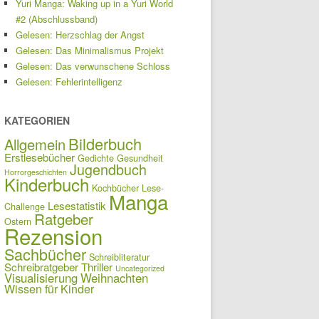
Yuri Manga: Waking up in a Yuri World
#2 (Abschlussband)
Gelesen: Herzschlag der Angst
Gelesen: Das Minimalismus Projekt
Gelesen: Das verwunschene Schloss
Gelesen: Fehlerintelligenz
KATEGORIEN
Bilderbuch
Allgemein
Erstlesebücher
Gedichte
Gesundheit
Jugendbuch
Horrorgeschichten
Kinderbuch
Kochbücher
Lese-
Manga
Lesestatistik
Challenge
Ratgeber
Ostern
Rezension
Sachbücher
Schreibliteratur
Schreibratgeber
Thriller
Uncategorized
Visualisierung
Weihnachten
Wissen für Kinder