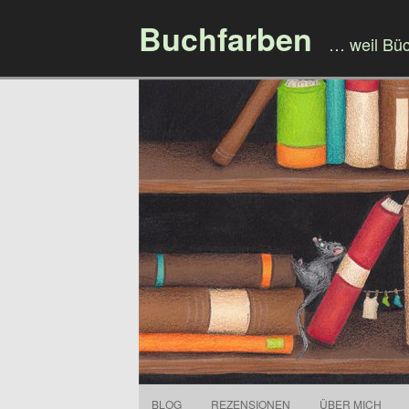
Buchfarben
… weil Bü
BLOG
REZENSIONEN
ÜBER MICH