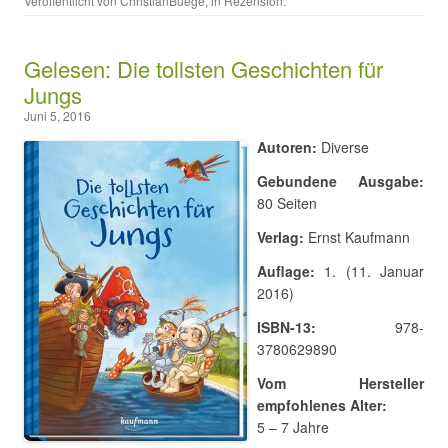
Veröffentlicht von
ChristianBuege
, in
Rezension
.
Gelesen: Die tollsten Geschichten für
Jungs
Juni 5, 2016
Autoren:
Diverse
Gebundene Ausgabe:
80 Seiten
Verlag:
Ernst Kaufmann
Auflage:
1. (11. Januar
2016)
ISBN-13:
978-
3780629890
Vom Hersteller
empfohlenes Alter:
5 – 7 Jahre