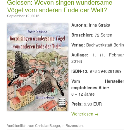
Gelesen: Wovon singen wundersame
Vögel vom anderen Ende der Welt?
September 12, 2016
A
utorin:
Irina Straka
Broschiert:
72 Seiten
Verlag:
Buchwerkstatt Berlin
Auflage:
1. (1. Februar
2016)
ISBN-13:
978-3940281869
Vom Hersteller
empfohlenes Alter:
8 – 12 Jahre
Preis:
9,90 EUR
Weiterlesen →
Veröffentlicht von
ChristianBuege
, in
Rezension
.