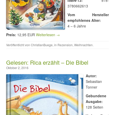
ISBN-13:
978-
3780662613
Vom Hersteller
empfohlenes Alter:
4 – 6 Jahre
Preis:
12,95 EUR
Weiterlesen →
Veröffentlicht von
ChristianBuege
, in
Rezension
,
Weihnachten
.
Gelesen: Rica erzählt – Die Bibel
Oktober 2, 2016
Autor:
Sebastian
Tonner
Gebundene
Ausgabe:
128 Seiten