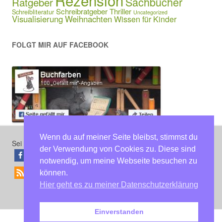
Sachbücher
Ratgeber
Schreibratgeber
Thriller
Schreibliteratur
Uncategorized
Visualisierung
Weihnachten
Wissen für Kinder
FOLGT MIR AUF FACEBOOK
Wenn du auf meiner Seite bleibst, stimmst du
Sei der erste, der diesen Beitrag teilt
der Verwendung von Cookies zu. Diese sind
teilen
teilen
notwendig, um meine Webseite besuchen zu
können.
RSS-feed
Hier geht es zu meiner Datenschutzerklärung
Einverstanden