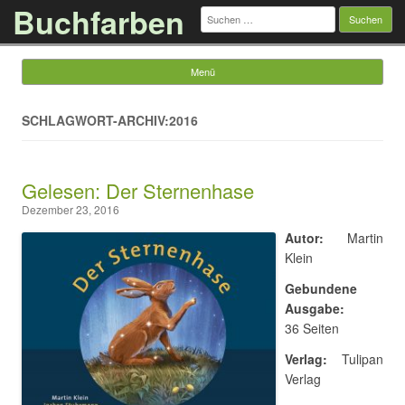
Buchfarben
Suchen
nach:
Menü
Springe zum Inhalt
SCHLAGWORT-ARCHIV:2016
Gelesen: Der Sternenhase
Dezember 23, 2016
Autor:
Martin
Klein
Gebundene
Ausgabe:
36 Seiten
Verlag:
Tulipan
Verlag