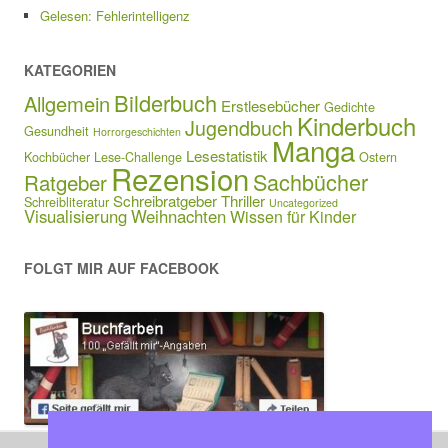
Gelesen: Fehlerintelligenz
KATEGORIEN
Bilderbuch
Allgemein
Erstlesebücher
Gedichte
Kinderbuch
Jugendbuch
Gesundheit
Horrorgeschichten
Manga
Lesestatistik
Kochbücher
Lese-Challenge
Ostern
Rezension
Sachbücher
Ratgeber
Schreibratgeber
Thriller
Schreibliteratur
Uncategorized
Visualisierung
Weihnachten
Wissen für Kinder
FOLGT MIR AUF FACEBOOK