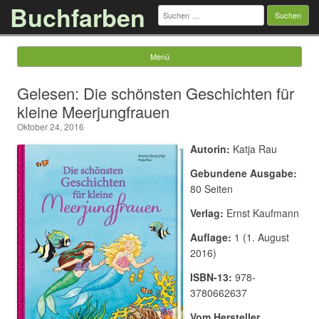
Buchfarben
Suchen
nach:
Menü
Springe zum Inhalt
Gelesen: Die schönsten Geschichten für
kleine Meerjungfrauen
Oktober 24, 2016
Autorin:
Katja Rau
Gebundene Ausgabe:
80 Seiten
Verlag:
Ernst Kaufmann
Auflage:
1 (1. August
2016)
ISBN-13:
978-
3780662637
Vom Hersteller