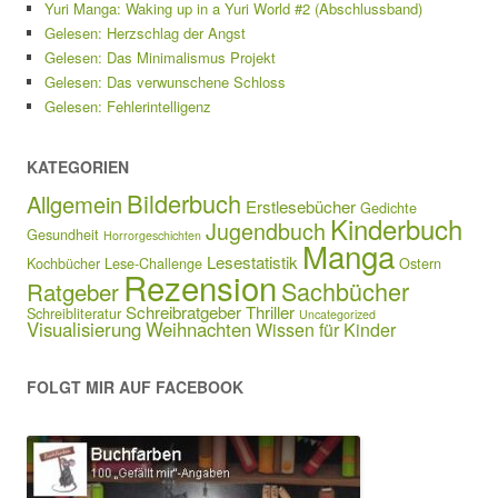
Yuri Manga: Waking up in a Yuri World #2 (Abschlussband)
Gelesen: Herzschlag der Angst
Gelesen: Das Minimalismus Projekt
Gelesen: Das verwunschene Schloss
Gelesen: Fehlerintelligenz
KATEGORIEN
Bilderbuch
Allgemein
Erstlesebücher
Gedichte
Kinderbuch
Jugendbuch
Gesundheit
Horrorgeschichten
Manga
Lesestatistik
Kochbücher
Lese-Challenge
Ostern
Rezension
Sachbücher
Ratgeber
Schreibratgeber
Thriller
Schreibliteratur
Uncategorized
Visualisierung
Weihnachten
Wissen für Kinder
FOLGT MIR AUF FACEBOOK