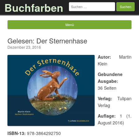
Buchfarben
Suchen
nach:
Menü
Springe zum Inhalt
Gelesen: Der Sternenhase
Dezember 23, 2016
Autor:
Martin
Klein
Gebundene
Ausgabe:
36 Seiten
Verlag:
Tulipan
Verlag
Auflage:
1 (1.
August 2016)
ISBN-13:
978-3864292750