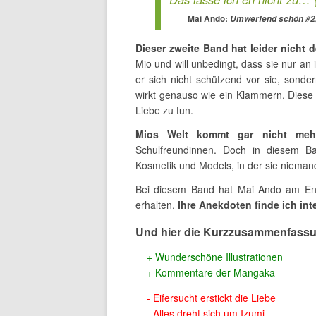
Mai Ando:
Umwerfend schön #2, 
Dieser zweite Band hat leider nicht d
Mio und will unbedingt, dass sie nur an i
er sich nicht schützend vor sie, sonde
wirkt genauso wie ein Klammern. Diese E
Liebe zu tun.
Mios Welt kommt gar nicht mehr
Schulfreundinnen. Doch in diesem Ba
Kosmetik und Models, in der sie nieman
Bei diesem Band hat Mai Ando am Ende
erhalten.
Ihre Anekdoten finde ich int
Und hier die Kurzzusammenfass
Wunderschöne Illustrationen
Kommentare der Mangaka
Eifersucht erstickt die Liebe
Alles dreht sich um Izumi