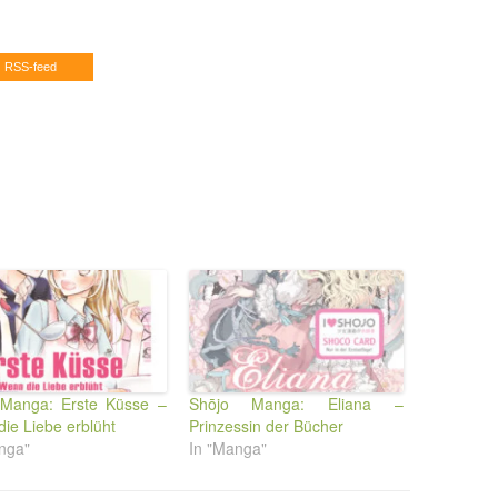
RSS-feed
 Manga: Erste Küsse –
Shōjo Manga: Eliana –
ie Liebe erblüht
Prinzessin der Bücher
nga"
In "Manga"