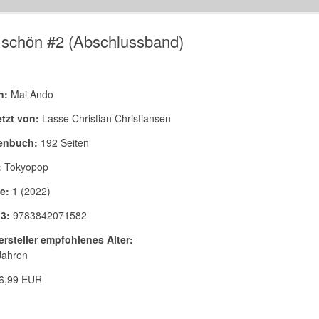
schön #2 (Abschlussband)
n:
Mai Ando
tzt von:
Lasse Christian Christiansen
enbuch:
192 Seiten
:
Tokyopop
e:
1 (2022)
3:
9783842071582
rsteller empfohlenes Alter:
Jahren
6,99 EUR