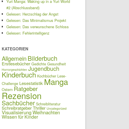
Yuri Manga: Waking up in a Yuri World
#2 (Abschlussband)
Gelesen: Herzschlag der Angst
Gelesen: Das Minimalismus Projekt
Gelesen: Das verwunschene Schloss
Gelesen: Fehlerintelligenz
KATEGORIEN
Bilderbuch
Allgemein
Erstlesebücher
Gedichte
Gesundheit
Jugendbuch
Horrorgeschichten
Kinderbuch
Kochbücher
Lese-
Manga
Lesestatistik
Challenge
Ratgeber
Ostern
Rezension
Sachbücher
Schreibliteratur
Schreibratgeber
Thriller
Uncategorized
Visualisierung
Weihnachten
Wissen für Kinder