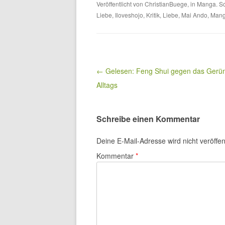
Veröffentlicht von
ChristianBuege
, in
Manga
. S
Liebe
,
Iloveshojo
,
Kritik
,
Liebe
,
Mai Ando
,
Man
Beitragsnavigation
← Gelesen: Feng Shui gegen das Gerü
Alltags
Schreibe einen Kommentar
Deine E-Mail-Adresse wird nicht veröffent
Kommentar
*