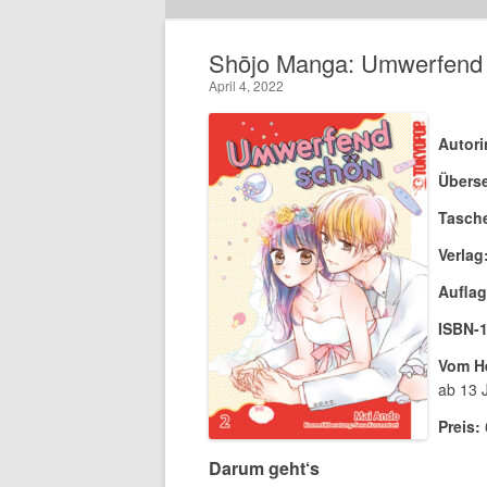
Shōjo Manga: Umwerfend 
April 4, 2022
Autori
Überse
Tasch
Verlag
Auflag
ISBN-1
Vom He
ab 13 
Preis:
Darum geht‘s