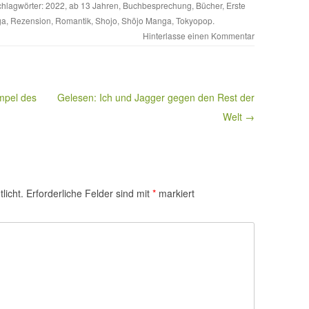
chlagwörter:
2022
,
ab 13 Jahren
,
Buchbesprechung
,
Bücher
,
Erste
ga
,
Rezension
,
Romantik
,
Shojo
,
Shōjo Manga
,
Tokyopop
.
Hinterlasse einen Kommentar
mpel des
Gelesen: Ich und Jagger gegen den Rest der
Welt →
licht.
Erforderliche Felder sind mit
*
markiert