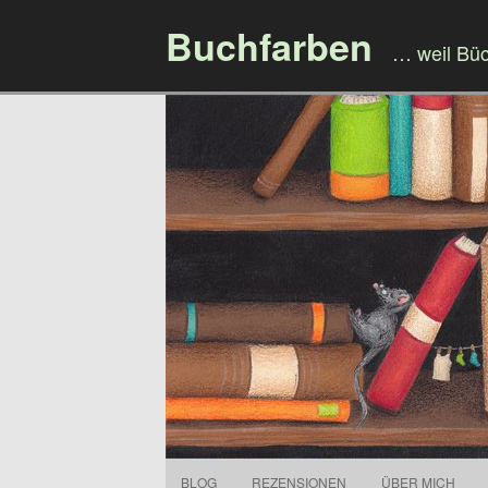
Buchfarben
… weil Bü
BLOG
REZENSIONEN
ÜBER MICH