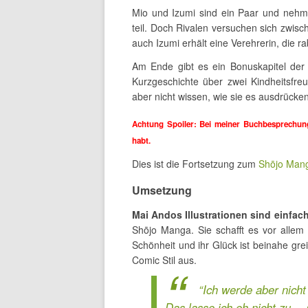
Mio und Izumi sind ein Paar und nehm
teil. Doch Rivalen versuchen sich zwisc
auch Izumi erhält eine Verehrerin, die 
Am Ende gibt es ein Bonuskapitel der b
Kurzgeschichte über zwei Kindheitsfre
aber nicht wissen, wie sie es ausdrücken
Achtung Spoiler: Bei meiner Buchbesprechung
habt.
Dies ist die Fortsetzung zum
Shōjo Man
Umsetzung
Mai Andos Illustrationen sind einfa
Shōjo Manga. Sie schafft es vor allem M
Schönheit und ihr Glück ist beinahe grei
Comic Stil aus.
“Ich werde aber nicht
Das lasse ich eh nicht zu… 