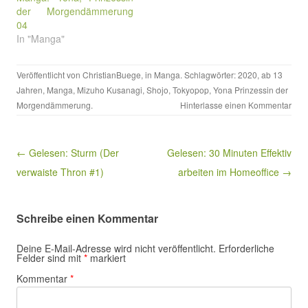
der Morgendämmerung
04
In "Manga"
Veröffentlicht von
ChristianBuege
, in
Manga
. Schlagwörter:
2020
,
ab 13
Jahren
,
Manga
,
Mizuho Kusanagi
,
Shojo
,
Tokyopop
,
Yona Prinzessin der
Morgendämmerung
.
Hinterlasse einen Kommentar
Beitragsnavigation
← Gelesen: Sturm (Der
Gelesen: 30 Minuten Effektiv
verwaiste Thron #1)
arbeiten im Homeoffice →
Schreibe einen Kommentar
Deine E-Mail-Adresse wird nicht veröffentlicht.
Erforderliche
Felder sind mit
*
markiert
Kommentar
*