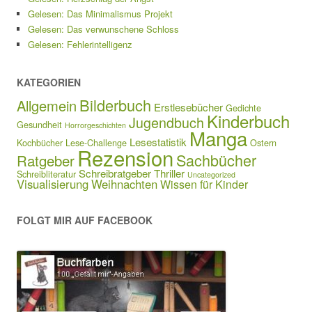
Gelesen: Das Minimalismus Projekt
Gelesen: Das verwunschene Schloss
Gelesen: Fehlerintelligenz
KATEGORIEN
Bilderbuch
Allgemein
Erstlesebücher
Gedichte
Kinderbuch
Jugendbuch
Gesundheit
Horrorgeschichten
Manga
Lesestatistik
Kochbücher
Lese-Challenge
Ostern
Rezension
Sachbücher
Ratgeber
Schreibratgeber
Thriller
Schreibliteratur
Uncategorized
Visualisierung
Weihnachten
Wissen für Kinder
FOLGT MIR AUF FACEBOOK