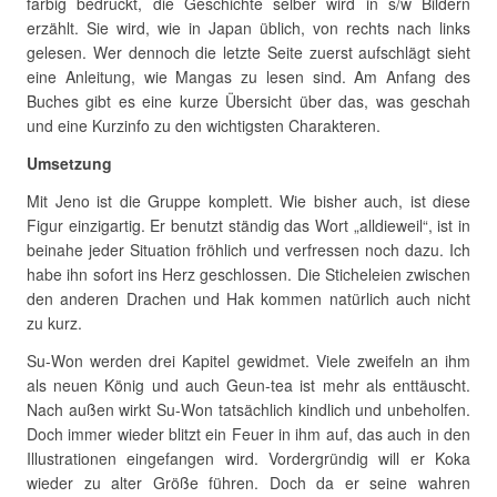
farbig bedruckt, die Geschichte selber wird in s/w Bildern
erzählt. Sie wird, wie in Japan üblich, von rechts nach links
gelesen. Wer dennoch die letzte Seite zuerst aufschlägt sieht
eine Anleitung, wie Mangas zu lesen sind. Am Anfang des
Buches gibt es eine kurze Übersicht über das, was geschah
und eine Kurzinfo zu den wichtigsten Charakteren.
Umsetzung
Mit Jeno ist die Gruppe komplett. Wie bisher auch, ist diese
Figur einzigartig. Er benutzt ständig das Wort „alldieweil“, ist in
beinahe jeder Situation fröhlich und verfressen noch dazu. Ich
habe ihn sofort ins Herz geschlossen. Die Sticheleien zwischen
den anderen Drachen und Hak kommen natürlich auch nicht
zu kurz.
Su-Won werden drei Kapitel gewidmet. Viele zweifeln an ihm
als neuen König und auch Geun-tea ist mehr als enttäuscht.
Nach außen wirkt Su-Won tatsächlich kindlich und unbeholfen.
Doch immer wieder blitzt ein Feuer in ihm auf, das auch in den
Illustrationen eingefangen wird. Vordergründig will er Koka
wieder zu alter Größe führen. Doch da er seine wahren