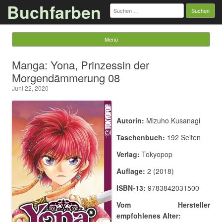
Buchfarben
Suchen
nach:
Menü
Springe zum Inhalt
Manga: Yona, Prinzessin der
Morgendämmerung 08
Juni 22, 2020
Autorin:
Mizuho Kusanagi
Taschenbuch:
192 Seiten
Verlag:
Tokyopop
Auflage:
2 (2018)
ISBN-13:
9783842031500
Vom Hersteller
empfohlenes Alter: