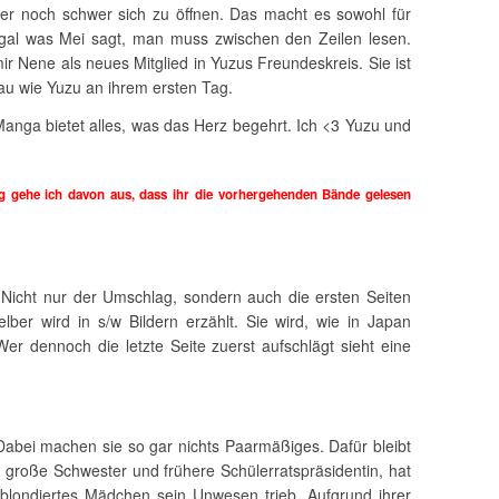
mer noch schwer sich zu öffnen. Das macht es sowohl für
gal was Mei sagt, man muss zwischen den Zeilen lesen.
mir Nene als neues Mitglied in Yuzus Freundeskreis. Sie ist
au wie Yuzu an ihrem ersten Tag.
nga bietet alles, was das Herz begehrt. Ich <3 Yuzu und
 gehe ich davon aus, dass ihr die vorhergehenden Bände gelesen
Nicht nur der Umschlag, sondern auch die ersten Seiten
elber wird in s/w Bildern erzählt. Sie wird, wie in Japan
Wer dennoch die letzte Seite zuerst aufschlägt sieht eine
abei machen sie so gar nichts Paarmäßiges. Dafür bleibt
 große Schwester und frühere Schülerratspräsidentin, hat
 blondiertes Mädchen sein Unwesen trieb. Aufgrund ihrer