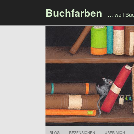
Buchfarben
… weil Bü
BLOG
REZENSIONEN
ÜBER MICH