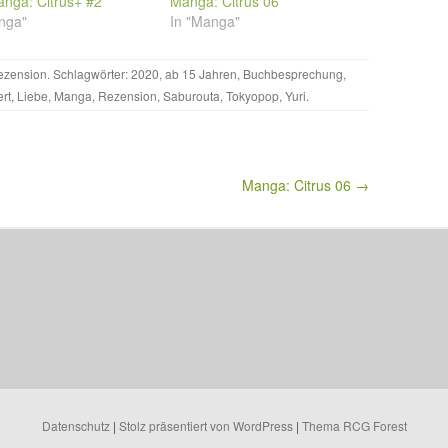
anga: Citrus+ #2
Manga: Citrus 06
nga"
In "Manga"
ezension
. Schlagwörter:
2020
,
ab 15 Jahren
,
Buchbesprechung
,
rt
,
Liebe
,
Manga
,
Rezension
,
Saburouta
,
Tokyopop
,
Yuri
.
Manga: Citrus 06 →
Datenschutz
|
Stolz präsentiert von WordPress
|
Thema RCG Forest