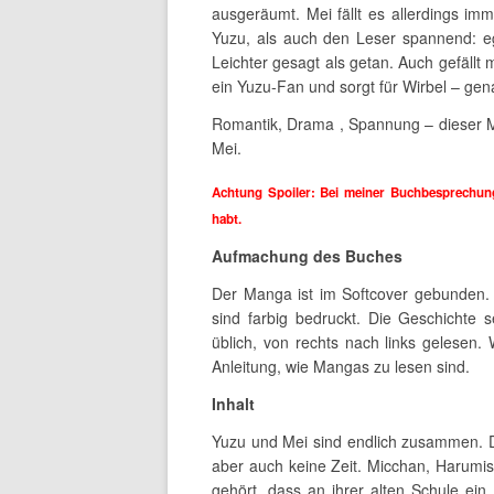
ausgeräumt. Mei fällt es allerdings im
Yuzu, als auch den Leser spannend: e
Leichter gesagt als getan. Auch gefällt 
ein Yuzu-Fan und sorgt für Wirbel – gen
Romantik, Drama , Spannung – dieser Ma
Mei.
Achtung Spoiler: Bei meiner Buchbesprechung
habt.
Aufmachung des Buches
Der Manga ist im Softcover gebunden. 
sind farbig bedruckt. Die Geschichte s
üblich, von rechts nach links gelesen. 
Anleitung, wie Mangas zu lesen sind.
Inhalt
Yuzu und Mei sind endlich zusammen. D
aber auch keine Zeit. Micchan, Harumis
gehört, dass an ihrer alten Schule ein