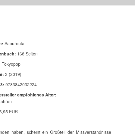
n:
Saburouta
enbuch:
168 Seiten
:
Tokyopop
e:
3 (2019)
3:
9783842032224
rsteller empfohlenes Alter:
Jahren
6,95 EUR
nden haben, scheint ein Großteil der Missverständnisse