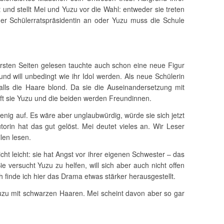
et und stellt Mei und Yuzu vor die Wahl: entweder sie treten
r Schülerratspräsidentin an oder Yuzu muss die Schule
sten Seiten gelesen tauchte auch schon eine neue Figur
und will unbedingt wie ihr Idol werden. Als neue Schülerin
alls die Haare blond. Da sie die Auseinandersetzung mit
lft sie Yuzu und die beiden werden Freundinnen.
wenig auf. Es wäre aber unglaubwürdig, würde sie sich jetzt
orin hat das gut gelöst. Mei deutet vieles an. Wir Leser
len lesen.
cht leicht: sie hat Angst vor ihrer eigenen Schwester – das
e versucht Yuzu zu helfen, will sich aber auch nicht offen
h finde ich hier das Drama etwas stärker herausgestellt.
uzu mit schwarzen Haaren. Mei scheint davon aber so gar