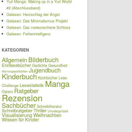
Yuri Manga: Waking up in a Yuri World
#2 (Abschlussband)
Gelesen: Herzschlag der Angst
Gelesen: Das Minimalismus Projekt
Gelesen: Das verwunschene Schloss
Gelesen: Fehlerintelligenz
KATEGORIEN
Bilderbuch
Allgemein
Erstlesebücher
Gedichte
Gesundheit
Jugendbuch
Horrorgeschichten
Kinderbuch
Kochbücher
Lese-
Manga
Lesestatistik
Challenge
Ratgeber
Ostern
Rezension
Sachbücher
Schreibliteratur
Schreibratgeber
Thriller
Uncategorized
Visualisierung
Weihnachten
Wissen für Kinder