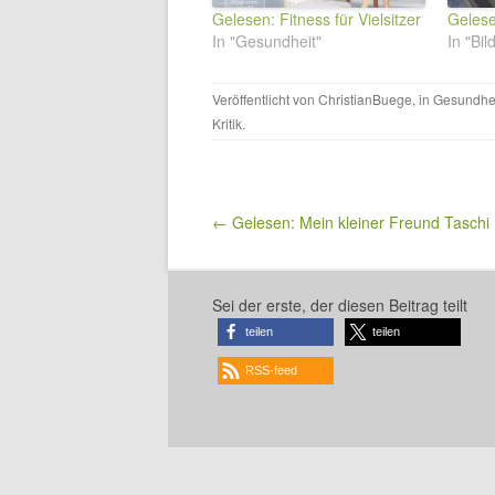
Gelesen: Fitness für Vielsitzer
Gelesen
In "Gesundheit"
In "Bi
Veröffentlicht von
ChristianBuege
, in
Gesundhe
Kritik
.
Beitragsnavigation
← Gelesen: Mein kleiner Freund Taschi
Sei der erste, der diesen Beitrag teilt
teilen
teilen
RSS-feed