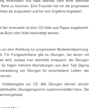
ftig einschlafen und habe deshalb nach einer Methode
 Ruhe zu kommen. Eine Freundin hat mir die progressive
abe sie ausprobiert und bin vom Ergebnis begeistert.
f der Innenseite ist eine CD-Hülle aus Pappe angebracht.
 das Buch oder Hülle beschädigt werden.
ich um eine Anleitung zur progressiven Muskelentspannung.
t. Für Fortgeschrittene gibt es Übungen, bei denen mit
itet wird, sodass man ebenfalls entspannt, die Übungen
nn. Es folgen mehrere Atemübungen aus dem Taiji Qigong
menstellung von Übungen für verschiedene Leiden, wie
merzen.
ne Inhaltsangabe zur CD. Alle Übungen können einzeln
individuelles Übungsprogramm zusammenstellen kann. Die
usammengefasst: