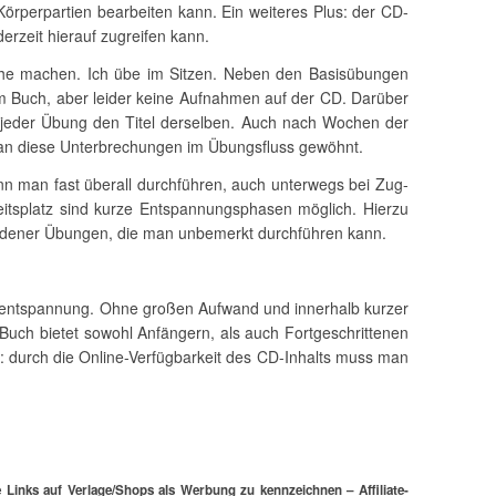
Körperpartien bearbeiten kann. Ein weiteres Plus: der CD-
derzeit hierauf zugreifen kann.
iche machen. Ich übe im Sitzen. Neben den Basisübungen
im Buch, aber leider keine Aufnahmen auf der CD. Darüber
 jeder Übung den Titel derselben. Auch nach Wochen der
 an diese Unterbrechungen im Übungsfluss gewöhnt.
n man fast überall durchführen, auch unterwegs bei Zug-
eitsplatz sind kurze Entspannungsphasen möglich. Hierzu
edener Übungen, die man unbemerkt durchführen kann.
elentspannung. Ohne großen Aufwand und innerhalb kurzer
Buch bietet sowohl Anfängern, als auch Fortgeschrittenen
s: durch die Online-Verfügbarkeit des CD-Inhalts muss man
 Links auf Verlage/Shops als Werbung zu kennzeichnen – Affiliate-