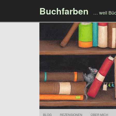
Buchfarben
… weil Bü
BLOG
REZENSIONEN
ÜBER MICH