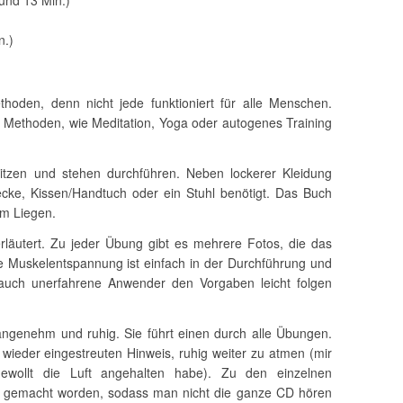
und 13 Min.)
n.)
hoden, denn nicht jede funktioniert für alle Menschen.
Methoden, wie Meditation, Yoga oder autogenes Training
itzen und stehen durchführen. Neben lockerer Kleidung
cke, Kissen/Handtuch oder ein Stuhl benötigt. Das Buch
im Liegen.
rläutert. Zu jeder Übung gibt es mehrere Fotos, die das
e Muskelentspannung ist einfach in der Durchführung und
auch unerfahrene Anwender den Vorgaben leicht folgen
angenehm und ruhig. Sie führt einen durch alle Übungen.
 wieder eingestreuten Hinweis, ruhig weiter zu atmen (mir
gewollt die Luft angehalten habe). Zu den einzelnen
n gemacht worden, sodass man nicht die ganze CD hören