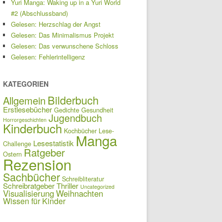
Yuri Manga: Waking up in a Yuri World
#2 (Abschlussband)
Gelesen: Herzschlag der Angst
Gelesen: Das Minimalismus Projekt
Gelesen: Das verwunschene Schloss
Gelesen: Fehlerintelligenz
KATEGORIEN
Bilderbuch
Allgemein
Erstlesebücher
Gedichte
Gesundheit
Jugendbuch
Horrorgeschichten
Kinderbuch
Kochbücher
Lese-
Manga
Lesestatistik
Challenge
Ratgeber
Ostern
Rezension
Sachbücher
Schreibliteratur
Schreibratgeber
Thriller
Uncategorized
Visualisierung
Weihnachten
Wissen für Kinder