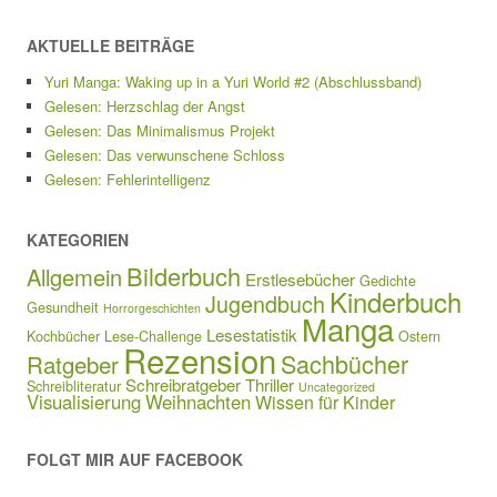
AKTUELLE BEITRÄGE
Yuri Manga: Waking up in a Yuri World #2 (Abschlussband)
Gelesen: Herzschlag der Angst
Gelesen: Das Minimalismus Projekt
Gelesen: Das verwunschene Schloss
Gelesen: Fehlerintelligenz
KATEGORIEN
Bilderbuch
Allgemein
Erstlesebücher
Gedichte
Kinderbuch
Jugendbuch
Gesundheit
Horrorgeschichten
Manga
Lesestatistik
Kochbücher
Lese-Challenge
Ostern
Rezension
Sachbücher
Ratgeber
Schreibratgeber
Thriller
Schreibliteratur
Uncategorized
Visualisierung
Weihnachten
Wissen für Kinder
FOLGT MIR AUF FACEBOOK