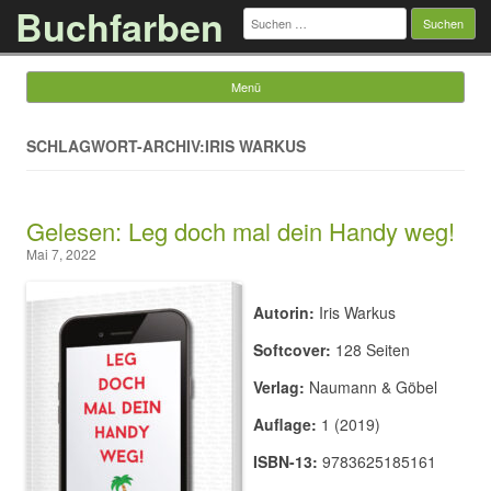
Buchfarben
Suchen
nach:
Menü
Springe zum Inhalt
SCHLAGWORT-ARCHIV:IRIS WARKUS
Gelesen: Leg doch mal dein Handy weg!
Mai 7, 2022
Autorin:
Iris Warkus
Softcover:
128 Seiten
Verlag:
Naumann & Göbel
Auflage:
1 (2019)
ISBN-13:
9783625185161