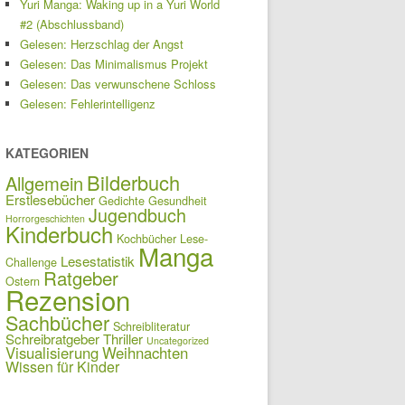
Yuri Manga: Waking up in a Yuri World
#2 (Abschlussband)
Gelesen: Herzschlag der Angst
Gelesen: Das Minimalismus Projekt
Gelesen: Das verwunschene Schloss
Gelesen: Fehlerintelligenz
KATEGORIEN
Bilderbuch
Allgemein
Erstlesebücher
Gedichte
Gesundheit
Jugendbuch
Horrorgeschichten
Kinderbuch
Kochbücher
Lese-
Manga
Lesestatistik
Challenge
Ratgeber
Ostern
Rezension
Sachbücher
Schreibliteratur
Schreibratgeber
Thriller
Uncategorized
Visualisierung
Weihnachten
Wissen für Kinder