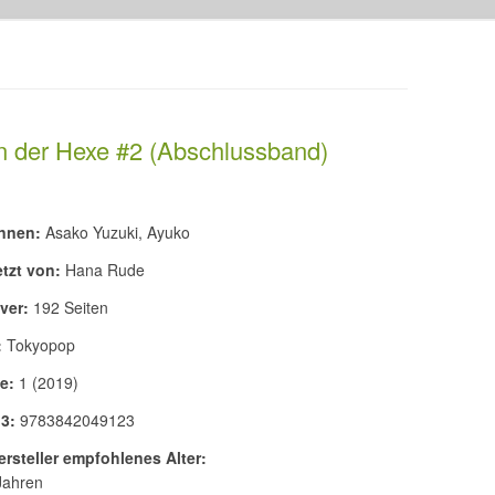
n der Hexe #2 (Abschlussband)
nnen:
Asako Yuzuki, Ayuko
tzt von:
Hana Rude
ver:
192 Seiten
:
Tokyopop
e:
1 (2019)
3:
9783842049123
rsteller empfohlenes Alter:
Jahren