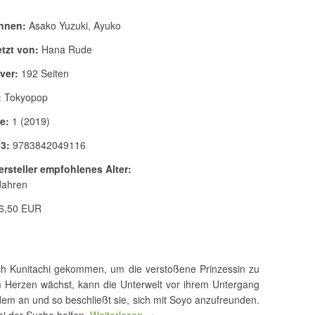
nnen:
Asako Yuzuki, Ayuko
tzt von:
Hana Rude
ver:
192 Seiten
:
Tokyopop
e:
1 (2019)
3:
9783842049116
rsteller empfohlenes Alter:
Jahren
6,50 EUR
ach Kunitachi gekommen, um die verstoßene Prinzessin zu
em Herzen wächst, kann die Unterwelt vor ihrem Untergang
edem an und so beschließt sie, sich mit Soyo anzufreunden.