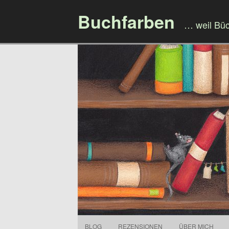
Buchfarben
… weil Bü
BLOG
REZENSIONEN
ÜBER MICH