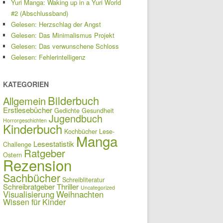
Yuri Manga: Waking up in a Yuri World
#2 (Abschlussband)
Gelesen: Herzschlag der Angst
Gelesen: Das Minimalismus Projekt
Gelesen: Das verwunschene Schloss
Gelesen: Fehlerintelligenz
KATEGORIEN
Bilderbuch
Allgemein
Erstlesebücher
Gedichte
Gesundheit
Jugendbuch
Horrorgeschichten
Kinderbuch
Kochbücher
Lese-
Manga
Lesestatistik
Challenge
Ratgeber
Ostern
Rezension
Sachbücher
Schreibliteratur
Schreibratgeber
Thriller
Uncategorized
Visualisierung
Weihnachten
Wissen für Kinder