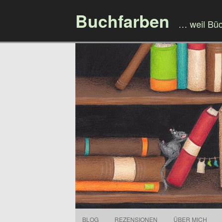
Buchfarben
… weil Bü
BLOG
REZENSIONEN
ÜBER MICH