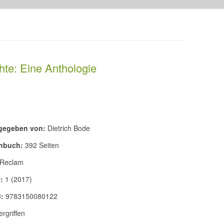
te: Eine Anthologie
gegeben von:
Dietrich Bode
nbuch:
392 Seiten
Reclam
:
1 (2017)
:
9783150080122
rgriffen