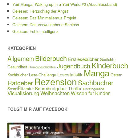
Yuri Manga: Waking up in a Yuri World #2 (Abschlussband)
Gelesen: Herzschlag der Angst
Gelesen: Das Minimalismus Projekt
Gelesen: Das verwunschene Schloss
Gelesen: Fehlerintelligenz
KATEGORIEN
Bilderbuch
Allgemein
Erstlesebücher
Gedichte
Kinderbuch
Jugendbuch
Gesundheit
Horrorgeschichten
Manga
Lesestatistik
Kochbücher
Lese-Challenge
Ostern
Rezension
Sachbücher
Ratgeber
Schreibratgeber
Thriller
Schreibliteratur
Uncategorized
Visualisierung
Weihnachten
Wissen für Kinder
FOLGT MIR AUF FACEBOOK