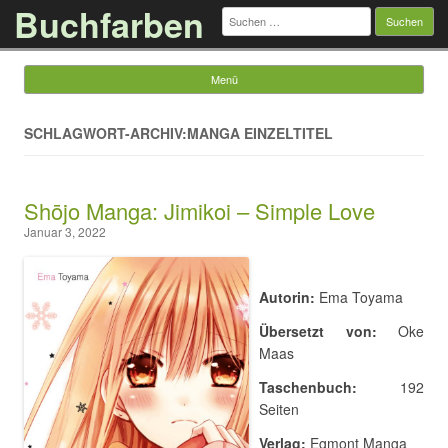
Buchfarben
Suchen
nach:
Menü
Springe zum Inhalt
SCHLAGWORT-ARCHIV:MANGA EINZELTITEL
Shōjo Manga: Jimikoi – Simple Love
Januar 3, 2022
Autorin:
Ema Toyama
Übersetzt von:
Oke
Maas
Taschenbuch:
192
Seiten
Verlag:
Egmont Manga