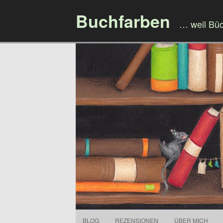
Buchfarben
… weil Bü
BLOG
REZENSIONEN
ÜBER MICH