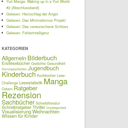
Yuri Manga: Waking up in a Yuri World
#2 (Abschlussband)
Gelesen: Herzschlag der Angst
Gelesen: Das Minimalismus Projekt
Gelesen: Das verwunschene Schloss
Gelesen: Fehlerintelligenz
KATEGORIEN
Bilderbuch
Allgemein
Erstlesebücher
Gedichte
Gesundheit
Jugendbuch
Horrorgeschichten
Kinderbuch
Kochbücher
Lese-
Manga
Lesestatistik
Challenge
Ratgeber
Ostern
Rezension
Sachbücher
Schreibliteratur
Schreibratgeber
Thriller
Uncategorized
Visualisierung
Weihnachten
Wissen für Kinder