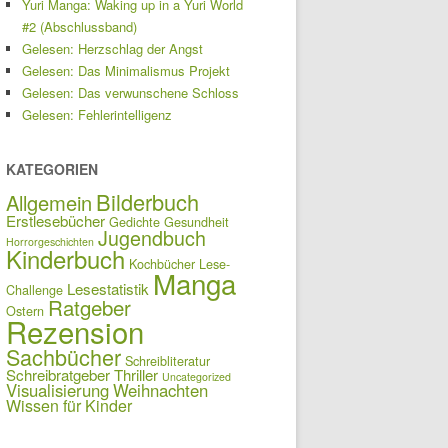
Yuri Manga: Waking up in a Yuri World
#2 (Abschlussband)
Gelesen: Herzschlag der Angst
Gelesen: Das Minimalismus Projekt
Gelesen: Das verwunschene Schloss
Gelesen: Fehlerintelligenz
KATEGORIEN
Bilderbuch
Allgemein
Erstlesebücher
Gedichte
Gesundheit
Jugendbuch
Horrorgeschichten
Kinderbuch
Kochbücher
Lese-
Manga
Lesestatistik
Challenge
Ratgeber
Ostern
Rezension
Sachbücher
Schreibliteratur
Schreibratgeber
Thriller
Uncategorized
Visualisierung
Weihnachten
Wissen für Kinder