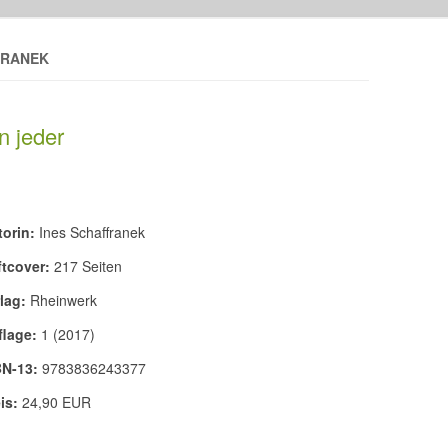
FRANEK
n jeder
orin:
Ines Schaffranek
ftcover:
217 Seiten
lag:
Rheinwerk
flage:
1 (2017)
BN-13:
9783836243377
is:
24,90 EUR