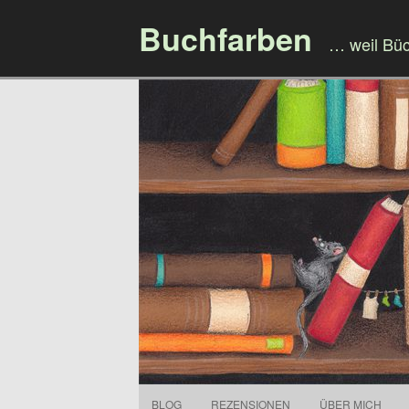
Buchfarben
… weil Bü
BLOG
REZENSIONEN
ÜBER MICH