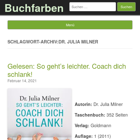
Buchfarben
Suchen
nach:
Menü
Springe zum Inhalt
SCHLAGWORT-ARCHIV:DR. JULIA MILNER
Gelesen: So geht’s leichter. Coach dich
schlank!
Februar 14, 2021
Autorin:
Dr. Julia Milner
Taschenbuch:
352 Seiten
Verlag:
Goldmann
Auflage:
1 (2011)