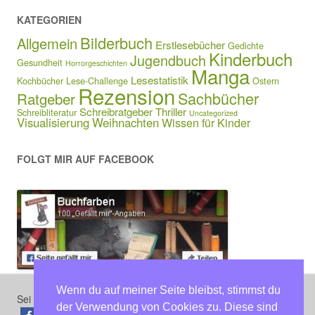
KATEGORIEN
Bilderbuch
Allgemein
Erstlesebücher
Gedichte
Kinderbuch
Jugendbuch
Gesundheit
Horrorgeschichten
Manga
Lesestatistik
Kochbücher
Lese-Challenge
Ostern
Rezension
Sachbücher
Ratgeber
Schreibratgeber
Thriller
Schreibliteratur
Uncategorized
Visualisierung
Weihnachten
Wissen für Kinder
FOLGT MIR AUF FACEBOOK
Wenn du auf meiner Seite bleibst, stimmst du
Sei der erste, der diesen Beitrag teilt
der Verwendung von Cookies zu. Diese sind