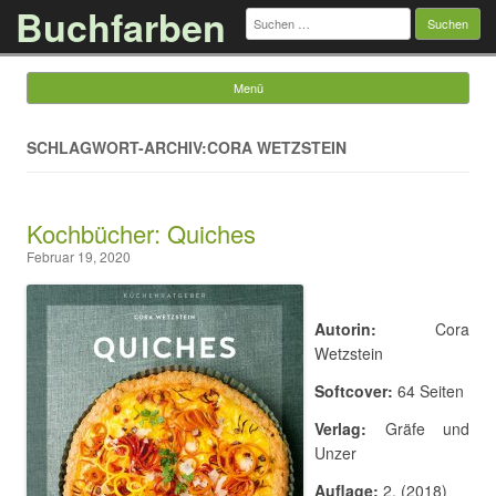
Buchfarben
Suchen
nach:
Menü
Springe zum Inhalt
SCHLAGWORT-ARCHIV:CORA WETZSTEIN
Kochbücher: Quiches
Februar 19, 2020
Autorin:
Cora
Wetzstein
Softcover:
64 Seiten
Verlag:
Gräfe und
Unzer
Auflage:
2. (2018)