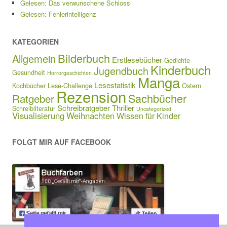
Gelesen: Das verwunschene Schloss
Gelesen: Fehlerintelligenz
KATEGORIEN
Bilderbuch
Allgemein
Erstlesebücher
Gedichte
Kinderbuch
Jugendbuch
Gesundheit
Horrorgeschichten
Manga
Lesestatistik
Kochbücher
Lese-Challenge
Ostern
Rezension
Sachbücher
Ratgeber
Schreibratgeber
Thriller
Schreibliteratur
Uncategorized
Visualisierung
Weihnachten
Wissen für Kinder
FOLGT MIR AUF FACEBOOK