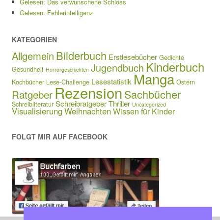
Gelesen: Das verwunschene Schloss
Gelesen: Fehlerintelligenz
KATEGORIEN
Bilderbuch
Allgemein
Erstlesebücher
Gedichte
Kinderbuch
Jugendbuch
Gesundheit
Horrorgeschichten
Manga
Lesestatistik
Kochbücher
Lese-Challenge
Ostern
Rezension
Sachbücher
Ratgeber
Schreibratgeber
Thriller
Schreibliteratur
Uncategorized
Visualisierung
Weihnachten
Wissen für Kinder
FOLGT MIR AUF FACEBOOK