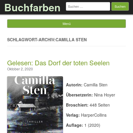
Buchfarben
Suchen
nach:
Menü
Springe zum Inhalt
SCHLAGWORT-ARCHIV:CAMILLA STEN
Gelesen: Das Dorf der toten Seelen
Oktober 2, 2020
Autorin:
Camilla Sten
Übersetzerin:
Nina Hoyer
Broschiert:
448 Seiten
Verlag:
HarperCollins
Auflage:
1 (2020)