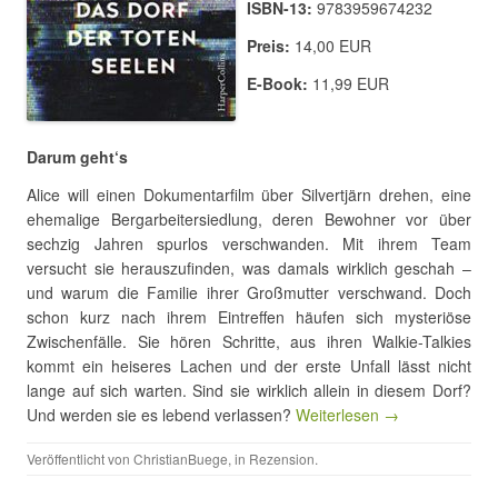
ISBN-13:
9783959674232
Preis:
14,00 EUR
E-Book:
11,99 EUR
Darum geht‘s
Alice will einen Dokumentarfilm über Silvertjärn drehen, eine
ehemalige Bergarbeitersiedlung, deren Bewohner vor über
sechzig Jahren spurlos verschwanden. Mit ihrem Team
versucht sie herauszufinden, was damals wirklich geschah –
und warum die Familie ihrer Großmutter verschwand. Doch
schon kurz nach ihrem Eintreffen häufen sich mysteriöse
Zwischenfälle. Sie hören Schritte, aus ihren Walkie-Talkies
kommt ein heiseres Lachen und der erste Unfall lässt nicht
lange auf sich warten. Sind sie wirklich allein in diesem Dorf?
Und werden sie es lebend verlassen?
Weiterlesen →
Veröffentlicht von
ChristianBuege
, in
Rezension
.